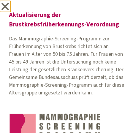
Aktualisierung der
Brustkrebsfrüherkennungs-Verordnung
Das Mammographie-Screening-Programm zur
Früherkennung von Brustkrebs richtet sich an
Dr. med. Daniel Winter
Frauen im Alter von 50 bis 75 Jahren. Für Frauen von
45 bis 49 Jahren ist die Untersuchung noch keine
Facharzt für Gynäkologie und Geburtshilfe
Leistung der gesetzlichen Krankenversicherung. Der
(spezielle Mammadiagnostik)
Gemeinsame Bundesausschuss prüft derzeit, ob das
Mammographie-Screening-Programm auch für diese
Programmverantwortlicher Arzt Screening-
Altersgruppe umgesetzt werden kann.
Einheit Nördliches Schleswig-Holstein