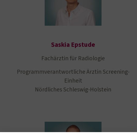
Saskia Epstude
Fachärztin für Radiologie
Programmverantwortliche Ärztin Screening-
Einheit
Nördliches Schleswig-Holstein