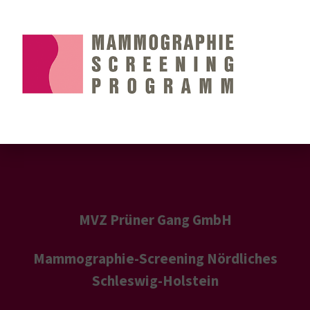
Aktuelles
FAQs
Kontakt
Services
Impressum
Datenschutz
MVZ Prüner Gang GmbH
Mammographie-Screening Nördliches
Schleswig-Holstein